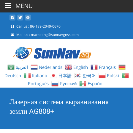
MENU
Call us : 86-189-2049-0670
Mail us :
marketing@sunnavgnss.com
العربية
Nederlands
English
Français
Deutsch
Italiano
日本語
한국어
Polski
Português
Русский
Español
Лазерная система выравнивания
земли AG808+