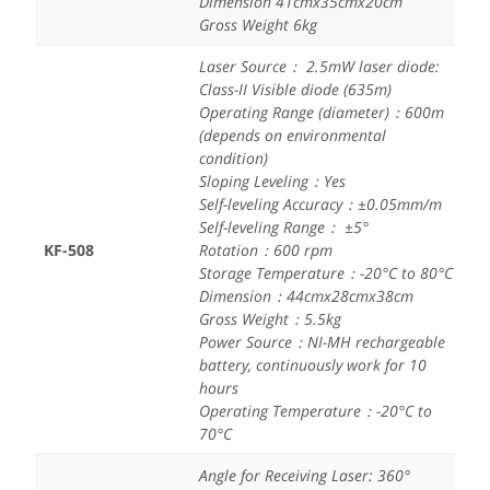
Dimension 41cmx35cmx20cm
Gross Weight 6kg
Laser Source： 2.5mW laser diode:
Class-II Visible diode (635m)
Operating Range (diameter)：600m
(depends on environmental
condition)
Sloping Leveling：Yes
Self-leveling Accuracy：±0.05mm/m
Self-leveling Range： ±5°
KF-508
Rotation：600 rpm
Storage Temperature：-20°C to 80°C
Dimension：44cmx28cmx38cm
Gross Weight：5.5kg
Power Source：NI-MH rechargeable
battery, continuously work for 10
hours
Operating Temperature：-20°C to
70°C
Angle for Receiving Laser: 360°