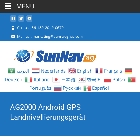
MENU
Call us : 86-189-2049-0670
Mail us :
marketing@sunnavgnss.com
العربية
Nederlands
English
Français
Deutsch
Italiano
日本語
한국어
Polski
Português
Русский
Español
AG2000 Android GPS
Landnivellierungsgerät